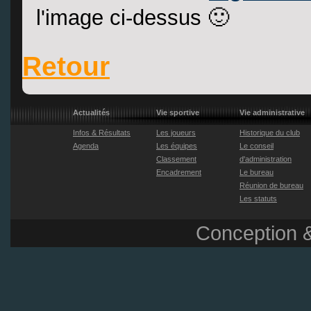
l'image ci-dessus 🙂
Retour
Actualités
Vie sportive
Vie administrative
Infos & Résultats
Les joueurs
Historique du club
Agenda
Les équipes
Le conseil
Classement
d'administration
Encadrement
Le bureau
Réunion de bureau
Les statuts
Conception &