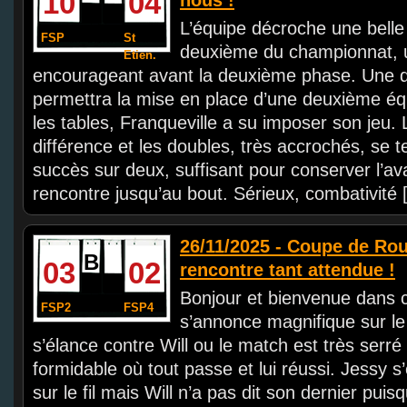
10
04
nous !
L’équipe décroche une belle 
FSP
St
deuxième du championnat, u
Etien.
encourageant avant la deuxième phase. Une d
permettra la mise en place d’une deuxième éq
les tables, Franqueville a su imposer son jeu. L
différence et les doubles, très accrochés, se 
succès sur deux, suffisant pour conserver l’av
rencontre jusqu’au bout. Sérieux, combativité [.
26/11/2025 - Coupe de Rou
B
03
02
rencontre tant attendue !
Bonjour et bienvenue dans c
FSP2
FSP4
s’annonce magnifique sur le 
s’élance contre Will ou le match est très serré 
formidable où tout passe et lui réussi. Jessy 
sur le fil mais Will n’a pas dit son dernier puis