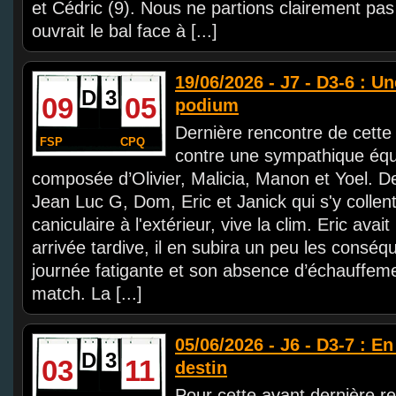
et Cédric (9). Nous ne partions clairement pas 
ouvrait le bal face à [...]
19/06/2026 - J7 - D3-6 : Un
D
3
09
05
podium
Dernière rencontre de cette
FSP
CPQ
contre une sympathique éq
composée d’Olivier, Malicia, Manon et Yoel. De
Jean Luc G, Dom, Eric et Janick qui s'y collen
caniculaire à l'extérieur, vive la clim. Eric ava
arrivée tardive, il en subira un peu les consé
journée fatigante et son absence d’échauffem
match. La [...]
05/06/2026 - J6 - D3-7 : En
D
3
03
11
destin
Pour cette avant dernière r