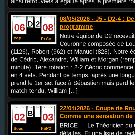
ainsi retrouvées à égalité après la première ro
08/05/2026 - J5 - D2-4 : De 
D
2
06
08
programme
Notre équipe de D2 recevait 
FSP
Pt Co.
Couronne composée de Loui
(1126), Robert (962) et Manuel (828). Notre 
de Cédric, Alexandre, William et Morgan (remp
minute). 1ère rotation : 2-2 Cédric commence 
en 4 sets. Pendant ce temps, après une long
prend le 1er set face à Sébastien mais perd le
match tendu, William [...]
22/04/2026 - Coupe de Rou
B
02
03
Comme une sensation de d
BRICE — Le Théoricien du C
Boos
FSP2
défaites. Et une liste de ré