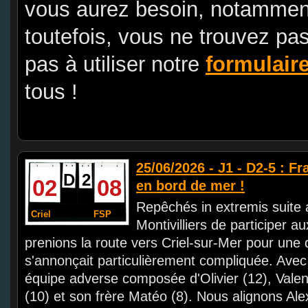
vous aurez besoin, notammen
toutefois, vous ne trouvez pa
pas à utiliser notre
formulair
tous !
25/06/2026 - J1 - D2-5 : F
D
2
02
08
en bord de mer !
Repêchés in extremis suite 
Criel
FSP
Montivilliers de participer a
prenions la route vers Criel-sur-Mer pour une 
s'annonçait particulièrement compliquée. Avec 
équipe adverse composée d'Olivier (12), Valen
(10) et son frère Matéo (8). Nous alignons Alex