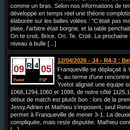
comme un bras. Selon nos informations de terr
développé en temps réel une théorie complotis
élaborée sur les balles volées : "C'était pas ma 
plate, l'arbitre était borgne, et la table pencha
On te croit, Brice. On. Te. Croit. La prochaine
niveau à bulle [...]
12/04/2026 - J4 - R4-3 : Be
R
4
09
05
Franqueville se déplaçait à Y
5, au terme d’une rencontre
Yvetot
FSP
Yvetot alignait une équipe 
1068,1294,1060 et 1098, de notre côté 1125,
début de match est plutôt bon : lors de la prem
Jessy,Adrien et Mathieu s’imposent, seul Renau
permet à Franqueville de mener 3-1. La deuxiè
compliquée, mais reste disputée. Mathieu cont
[...]