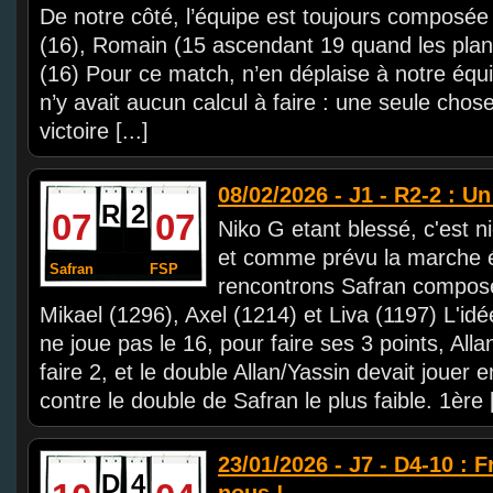
De notre côté, l’équipe est toujours composé
(16), Romain (15 ascendant 19 quand les planè
(16) Pour ce match, n’en déplaise à notre équip
n’y avait aucun calcul à faire : une seule chose
victoire [...]
08/02/2026 - J1 - R2-2 : U
R
2
07
07
Niko G etant blessé, c'est n
et comme prévu la marche é
Safran
FSP
rencontrons Safran compos
Mikael (1296), Axel (1214) et Liva (1197) L'idé
ne joue pas le 16, pour faire ses 3 points, All
faire 2, et le double Allan/Yassin devait jouer 
contre le double de Safran le plus faible. 1ère [
23/01/2026 - J7 - D4-10 : F
D
4