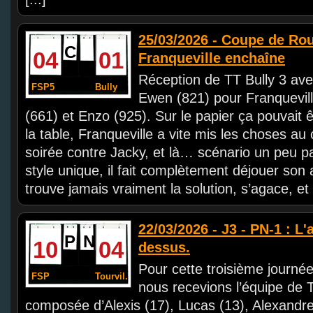
25/03/2026 - Coupe de Rou
C
04
01
Franqueville enchaîne
Réception de TT Bully 3 ave
FSP5
Bully
Ewen (821) pour Franquevill
(661) et Enzo (925). Sur le papier ça pouvait
la table, Franqueville a vite mis les choses au 
soirée contre Jacky, et là… scénario un peu pa
style unique, il fait complètement déjouer son
trouve jamais vraiment la solution, s’agace, et 
22/03/2026 - J3 - PN-1 : L'
P
N
10
04
dessus.
Pour cette troisième journé
FSP
Tourvil.
nous recevions l’équipe de 
composée d’Alexis (17), Lucas (13), Alexandre 