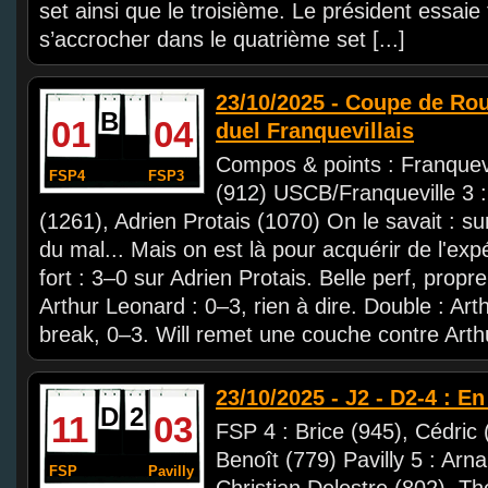
set ainsi que le troisième. Le président essaie
s’accrocher dans le quatrième set [...]
23/10/2025 - Coupe de Rou
B
01
04
duel Franquevillais
Compos & points : Franquevil
FSP4
FSP3
(912) USCB/Franqueville 3 :
(1261), Adrien Protais (1070) On le savait : sur
du mal... Mais on est là pour acquérir de l'e
fort : 3–0 sur Adrien Protais. Belle perf, prop
Arthur Leonard : 0–3, rien à dire. Double : Arth
break, 0–3. Will remet une couche contre Arthur
23/10/2025 - J2 - D2-4 : E
D
2
11
03
FSP 4 : Brice (945), Cédric 
Benoît (779) Pavilly 5 : Arn
FSP
Pavilly