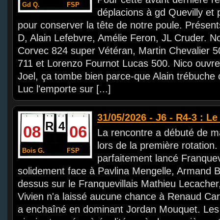
Gd Q.
FSP
déplacions à gd Quevilly et 
pour conserver la tête de notre poule. Présen
D, Alain Lefebvre, Amélie Feron, JL Cruder. N
Corvec 824 super Vétéran, Martin Chevalier 
711 et Lorenzo Fournot Lucas 500. Nico ouvre
Joel, ça tombe bien parce-que Alain trébuche 
Luc l'emporte sur [...]
31/05/2026 - J6 - R4-3 : Le
R
4
08
06
La rencontre a débuté de ma
lors de la première rotation.
Bois G.
FSP
parfaitement lancé Franquev
solidement face à Pavlina Mengelle, Armand B
dessus sur le Franquevillais Mathieu Lecacher
Vivien n'a laissé aucune chance à Renaud Car
a enchaîné en dominant Jordan Mouquet. Les