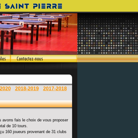
-2020
2018-2019
2017-2018
us avons fais le choix de vous proposer
otal de 10 tours.
eçu 160 joueurs provenant de 31 clubs