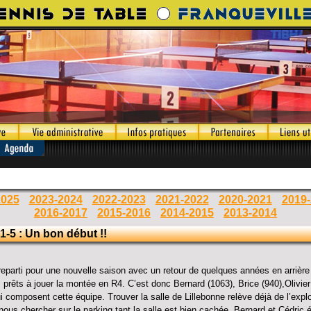
2025
2023-2024
2022-2023
2021-2022
2020-2021
2019
2016-2017
2015-2016
2014-2015
2013-2014
1-5 : Un bon début !!
 reparti pour une nouvelle saison avec un retour de quelques années en arrièr
 prêts à jouer la montée en R4. C’est donc Bernard (1063), Brice (940),Olivier
i composent cette équipe. Trouver la salle de Lillebonne relève déjà de l’explo
nous chercher sur le parking tant la salle est bien cachée. Bernard et Cédric 