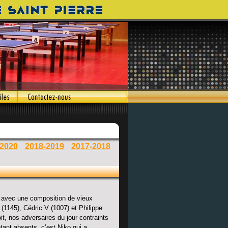
-2020
2018-2019
2017-2018
e avec une composition de vieux
 (1145), Cédric V (1007) et Philippe
it, nos adversaires du jour contraints
étant absents, c’est Niko qui a