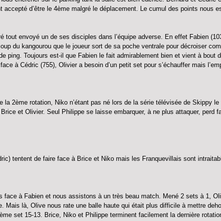
t accepté d’être le 4ème malgré le déplacement. Le cumul des points nous es
ré tout envoyé un de ses disciples dans l’équipe adverse. En effet Fabien (10
 coup du kangourou que le joueur sort de sa poche ventrale pour décroiser co
e ping. Toujours est-il que Fabien le fait admirablement bien et vient à bout
ace à Cédric (755), Olivier a besoin d’un petit set pour s’échauffer mais l’em
la 2ème rotation, Niko n’étant pas né lors de la série télévisée de Skippy le k
rice et Olivier. Seul Philippe se laisse embarquer, à ne plus attaquer, perd 
c) tentent de faire face à Brice et Niko mais les Franquevillais sont intraitab
 face à Fabien et nous assistons à un très beau match. Mené 2 sets à 1, Olivi
ais là, Olive nous rate une balle haute qui était plus difficile à mettre dehor
me set 15-13. Brice, Niko et Philippe terminent facilement la dernière rotati