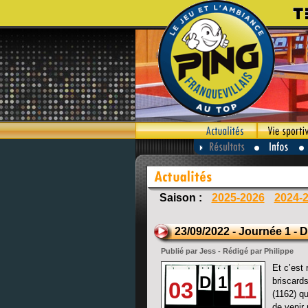
Saison :
2025-2026
2024-
23/09/2022 - Journée 1 - D
Publié par Jess - Rédigé par Philippe
Et c’est
D
1
briscards
03
11
(1162) qu
de venir 