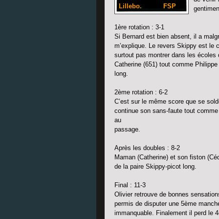
Lillebo.
FSP
gentimen
1ère rotation : 3-1
Si Bernard est bien absent, il a malg
m’explique. Le revers Skippy est le
surtout pas montrer dans les écoles d
Catherine (651) tout comme Philippe f
long.
2ème rotation : 6-2
C’est sur le même score que se solde 
continue son sans-faute tout comme B
au
passage.
Après les doubles : 8-2
Maman (Catherine) et son fiston (Cédri
de la paire Skippy-picot long.
Final : 11-3
Olivier retrouve de bonnes sensations
permis de disputer une 5ème manche. M
immanquable. Finalement il perd le 4è