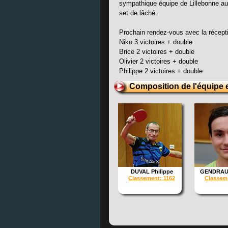
sympathique équipe de Lillebonne au
set de lâché.
Prochain rendez-vous avec la récepti
Niko 3 victoires + double
Brice 2 victoires + double
Olivier 2 victoires + double
Philippe 2 victoires + double
Composition de l'équipe e
DUVAL Philippe
GENDRAUL
Classement: 1162
Classeme