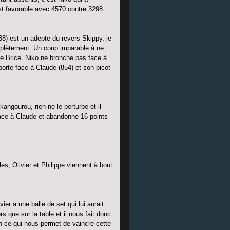
t favorable avec 4570 contre 3298.
38) est un adepte du revers Skippy, je
mplètement. Un coup imparable à ne
 de Brice. Niko ne bronche pas face à
porte face à Claude (854) et son picot
angourou, rien ne le perturbe et il
face à Claude et abandonne 16 points
les, Olivier et Philippe viennent à bout
er a une balle de set qui lui aurait
s que sur la table et il nous fait donc
on ce qui nous permet de vaincre cette