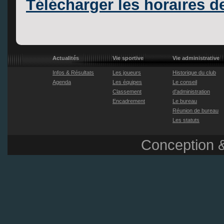
Télécharger les horaires 
Actualités
Vie sportive
Vie administrative
Infos & Résultats
Les joueurs
Historique du club
Agenda
Les équipes
Le conseil
Classement
d'administration
Encadrement
Le bureau
Réunion de bureau
Les statuts
Conception &