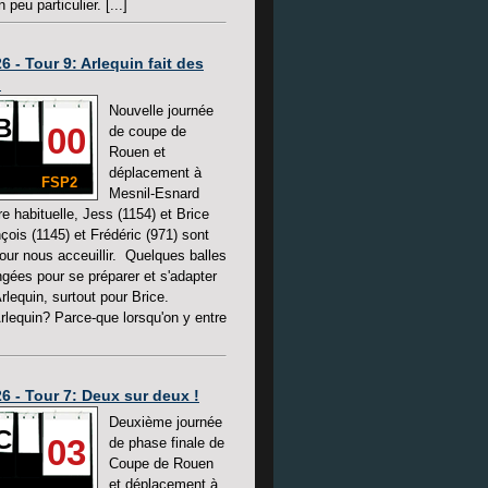
 peu particulier. [...]
6 - Tour 9: Arlequin fait des
!
Nouvelle journée
B
00
de coupe de
Rouen et
déplacement à
FSP2
Mesnil-Esnard
re habituelle, Jess (1154) et Brice
nçois (1145) et Frédéric (971) sont
our nous acceuillir. Quelques balles
gées pour se préparer et s'adapter
Arlequin, surtout pour Brice.
rlequin? Parce-que lorsqu'on y entre
6 - Tour 7: Deux sur deux !
Deuxième journée
C
03
de phase finale de
Coupe de Rouen
et déplacement à