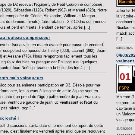
Barentin
uipe de D2 recevait l'équipe 3 de Petit Couronne composée
 (1020), Sébastien (1126), Robert (962) et Manuel (828). Notre
affronter 
tait composée de Cédric, Alexandre, William et Morgan
la victoire 
ant de dernière minute). 1ère rotation : 2-2 Cédric commence
continuer 
uis et perd en 4 sets. Pendant ce temps, après [...]
Nicolas mai
match acc
re au rouleau compresseur
[...]
evons Isneauville en match avancé pour cause de vendredi
04/03/2026
eur équipe est composée de Thierry (833), Laurent (892), Jean-
04/03/202
4) et Aesane (773). Nous remportons facilement tous les
vraiment
usqu'aux doubles ou presque car Philippe a eu quelques
contre Jean-Noël qui craque à la belle dès les 4 [...]
01
ssants mais vainqueurs
Nico pour sa énièmes participation en D3. Désolé pour ma
FSP2
rformance, les joueurs à l'origine de cette équipe sont en
santé ( on prend de l'âge ) patte arrière de jean Francois
Malcom (10
se, ventricule gauche de jean luc vieillissant et l'état du
comme touj
 pas mieux, trop [...]
capitaine 
un Malcom
accroché !
visage que
ult discussions sur la date et le moment de report de cette
11/02/2026
rnée, c’est finalement vendredi après midi que se retrouvent