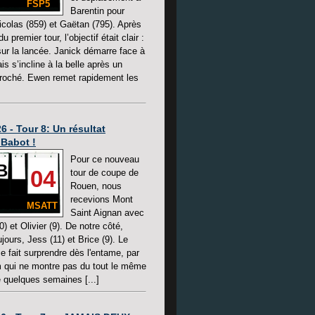
FSP5
Barentin pour
Nicolas (859) et Gaëtan (795). Après
du premier tour, l’objectif était clair :
sur la lancée. Janick démarre face à
s s’incline à la belle après un
roché. Ewen remet rapidement les
6 - Tour 8: Un résultat
 Babot !
Pour ce nouveau
B
04
tour de coupe de
Rouen, nous
recevions Mont
MSATT
Saint Aignan avec
) et Olivier (9). De notre côté,
ours, Jess (11) et Brice (9). Le
se fait surprendre dès l'entame, par
 qui ne montre pas du tout le même
 quelques semaines [...]