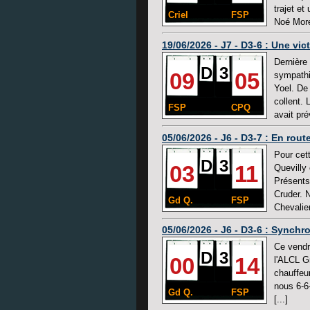
trajet et
Criel
FSP
Noé Morel
19/06/2026 - J7 - D3-6 : Une vi
Dernière
D
3
09
05
sympathi
Yoel. De
collent. 
FSP
CPQ
avait pré
05/06/2026 - J6 - D3-7 : En rout
Pour cet
D
3
03
11
Quevilly 
Présents
Cruder. 
Gd Q.
FSP
Chevalie
05/06/2026 - J6 - D3-6 : Synchro
Ce vendr
D
3
00
14
l'ALCL G
chauffeu
nous 6-6
Gd Q.
FSP
[...]