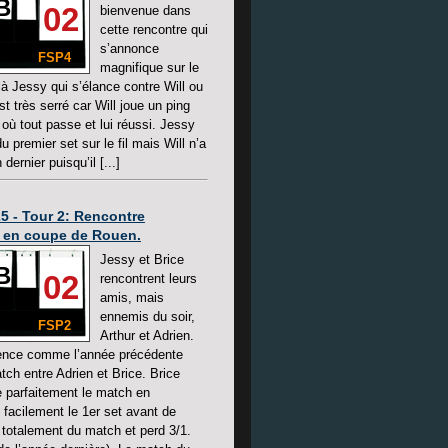
B
02
bienvenue dans
cette rencontre qui
s’annonce
FSP4
magnifique sur le
ilà Jessy qui s’élance contre Will ou
t très serré car Will joue un ping
 où tout passe et lui réussi. Jessy
 premier set sur le fil mais Will n’a
 dernier puisqu’il [...]
25 - Tour 2: Rencontre
de en coupe de Rouen.
Jessy et Brice
B
02
rencontrent leurs
amis, mais
ennemis du soir,
FSP2
Arthur et Adrien.
ce comme l’année précédente
tch entre Adrien et Brice. Brice
parfaitement le match en
 facilement le 1er set avant de
e totalement du match et perd 3/1.