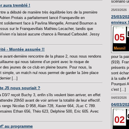
scénario un
er aura tremblé !
25/03/2026
tre a débuté de manière très équilibrée lors de la première
25/03/202
 Adrien Protais a parfaitement lancé Franqueville en
envieux 
nt solidement face à Pavlina Mengelle, Armand Bournon a
essus sur le Franquevillais Mathieu Lecacher, tandis que
05
Vivien n'a laissé aucune chance à Renaud Carboulet. Jessy
Mesnil
vité - Montée assurée !!
te avant-dernière rencontre de la phase 2, nous nous rendons
pour la pai
uillaume qui nous talonne d’un point avec le risque de
(919). Fra
er des jeunes de ce club en pleine bourre. Pour nous, la
présents p
t simple, un match nul nous permet de garder la 1ère place
sont échan
ernier [...]
à la salle 
Pourquoi A
tte J5 nous souriait ?
c'est [...]
a D3/7 reçoit Buchy 3, enfin s'ils veulent bien arriver, en effet
04/03/2026
u attendre 20h50 avant de voir arriver la totalité de leur effectif.
04/03/202
 rangs Nicolas D 958, Alain 728, Xavier 664, JLuc C 789.
rsaires Ethan 656, Théo 623, Delphine 500, Eric 605. Avec
02
perf' au programme