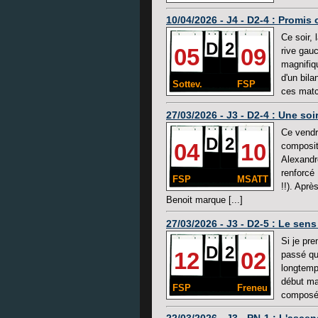
10/04/2026 - J4 - D2-4 : Promis 
Ce soir,
D
2
05
09
rive gauc
magnifiq
d'un bil
Sottev.
FSP
ces matc
27/03/2026 - J3 - D2-4 : Une so
Ce vendr
D
2
04
10
composit
Alexandr
renforcé 
FSP
MSATT
!!). Apr
Benoit marque [...]
27/03/2026 - J3 - D2-5 : Le sens 
Si je pre
D
2
12
02
passé que
longtemps
début ma
FSP
Freneu
composée