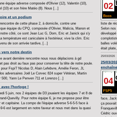
02
 une équipe adverse composée d'Olivier (12), Valentin (10),
 (10) et son frère Matéo (8). Nous [...]
Boos
ctoire et un podium
 rencontre de cette phase 2, à domicile, contre une
liste de r
que équipe du CPQ, composée d’Olivier, Malicia, Manon et
Selon nos 
 notre côté, ce sont Jean Luc G, Dom, Eric et Janick qui s'y
développé 
La température est caniculaire à l'extérieur, vive la clim. Eric
complotist
venu de son arrivée tardive, [...]
balles volé
était plate,
e vers notre destin
25/03/2026
te avant dernière rencontre nous nous déplacions à gd
25/03/202
et pas droit au faux pas pour conserver la tête de notre poule.
enchaîn
 pour Fsp/7 Nicolas D, Alain Lefebvre, Amélie Feron, JL
Nos adversaires Joël Le Corvec 824 super Vétéran, Martin
04
r 500, Yann Le Penven 711 et Lorenzo [...]
 avec l'horloge !
FSP5
edi 5 juin, nos 2 équipes de D3 jouaient les équipes 7 et 8 de
rand-Quevilly. Pour notre équipe 6, je me propose pour être
face, Jack
r et capitaine. La compo de l'équipe adverse 5-6-5-5 face à
ça pouvait
-9-6 est largement en notre faveur et nous met dans la quasi
Franquevill
Cédric ouv