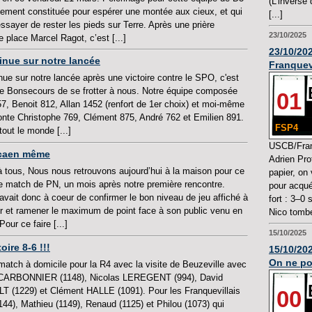
(L’inverse
lement constituée pour espérer une montée aux cieux, et qui
[...]
ssayer de rester les pieds sur Terre. Après une prière
23/10/2025
place Marcel Ragot, c’est [...]
23/10/202
tinue sur notre lancée
Franquev
nue sur notre lancée après une victoire contre le SPO, c'est
de Bonsecours de se frotter à nous. Notre équipe composée
01
57, Benoit 812, Allan 1452 (renfort de 1er choix) et moi-même
ronte Christophe 769, Clément 875, André 762 et Emilien 891.
FSP4
 tout le monde [...]
USCB/Franq
e caen même
Adrien Prot
à tous, Nous nous retrouvons aujourd’hui à la maison pour ce
papier, on 
 match de PN, un mois après notre première rencontre.
pour acqué
avait donc à coeur de confirmer le bon niveau de jeu affiché à
fort : 3–0 
eur et ramener le maximum de point face à son public venu en
Nico tombe 
our ce faire [...]
15/10/2025
oire 8-6 !!!
15/10/202
On ne po
match à domicile pour la R4 avec la visite de Beuzeville avec
 CARBONNIER (1148), Nicolas LEREGENT (994), David
 (1229) et Clément HALLE (1091). Pour les Franquevillais
00
144), Mathieu (1149), Renaud (1125) et Philou (1073) qui