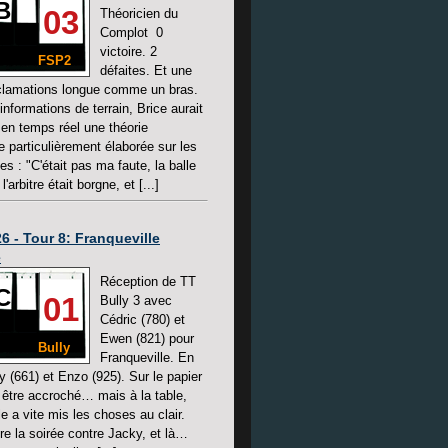
B
03
Théoricien du
Complot 0
victoire. 2
FSP2
défaites. Et une
éclamations longue comme un bras.
informations de terrain, Brice aurait
en temps réel une théorie
e particulièrement élaborée sur les
es : "C'était pas ma faute, la balle
 l'arbitre était borgne, et [...]
6 - Tour 8: Franqueville
e
Réception de TT
C
01
Bully 3 avec
Cédric (780) et
Ewen (821) pour
Bully
Franqueville. En
y (661) et Enzo (925). Sur le papier
 être accroché… mais à la table,
e a vite mis les choses au clair.
re la soirée contre Jacky, et là…