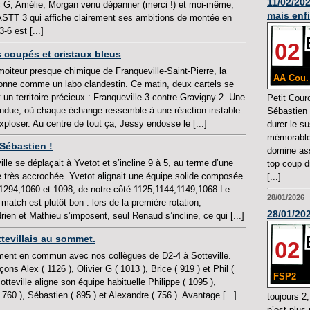
11/02/20
 G, Amélie, Morgan venu dépanner (merci !) et moi-même,
mais enf
’ASTT 3 qui affiche clairement ses ambitions de montée en
-6 est [...]
02
es coupés et cristaux bleus
moiteur presque chimique de Franqueville-Saint-Pierre, la
AA Cou.
sonne comme un labo clandestin. Ce matin, deux cartels se
 un territoire précieux : Franqueville 3 contre Gravigny 2. Une
Petit Cour
tendue, où chaque échange ressemble à une réaction instable
Sébastien 
xploser. Au centre de tout ça, Jessy endosse le [...]
durer le s
mémorable.
 Sébastien !
domine ass
lle se déplaçait à Yvetot et s’incline 9 à 5, au terme d’une
top coup d
e très accrochée. Yvetot alignait une équipe solide composée
[...]
1294,1060 et 1098, de notre côté 1125,1144,1149,1068 Le
28/01/2026
match est plutôt bon : lors de la première rotation,
28/01/202
ien et Mathieu s’imposent, seul Renaud s’incline, ce qui [...]
ttevillais au sommet.
02
ent en commun avec nos collègues de D2-4 à Sotteville.
ons Alex ( 1126 ), Olivier G ( 1013 ), Brice ( 919 ) et Phil (
FSP2
otteville aligne son équipe habituelle Philippe ( 1095 ),
 760 ), Sébastien ( 895 ) et Alexandre ( 756 ). Avantage [...]
toujours 2
n’est plus 