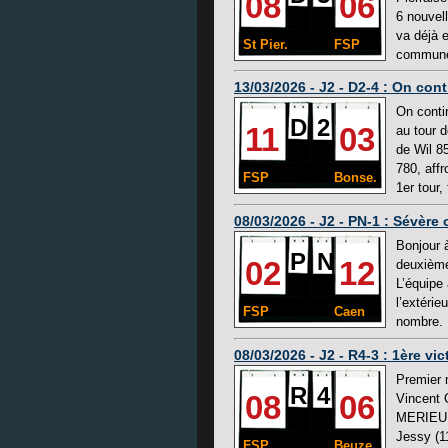
08
06
6 nouvel
va déjà e
St Pier.
FSP
commune 
13/03/2026 - J2 - D2-4 : On con
On conti
D
2
11
03
au tour 
de Wil 8
780, aff
FSP
Bonse.
1er tour,
08/03/2026 - J2 - PN-1 : Sévèr
Bonjour 
P
N
02
12
deuxième
L’équipe 
l’extéri
FSP
Caen
nombre. P
08/03/2026 - J2 - R4-3 : 1ère vict
Premier 
R
4
08
06
Vincent
MERIEULT
Jessy (1
FSP
Beuze.