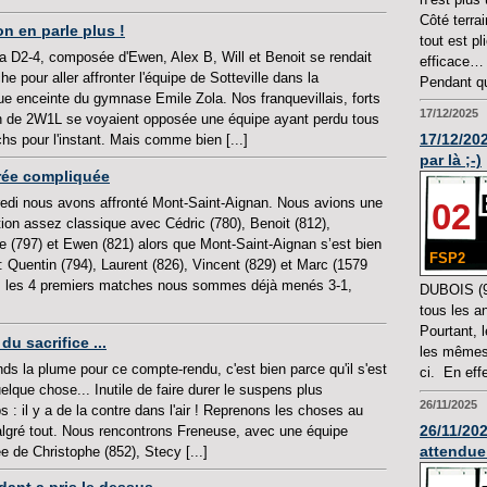
Côté terra
on en parle plus !
tout est p
 la D2-4, composée d'Ewen, Alex B, Will et Benoit se rendait
efficace… 
he pour aller affronter l'équipe de Sotteville dans la
Pendant qu
ue enceinte du gymnase Emile Zola. Nos franquevillais, forts
17/12/2025
an de 2W1L se voyaient opposée une équipe ayant perdu tous
17/12/202
hs pour l'instant. Mais comme bien [...]
par là ;-)
irée compliquée
edi nous avons affronté Mont-Saint-Aignan. Nous avions une
02
ion assez classique avec Cédric (780), Benoit (812),
e (797) et Ewen (821) alors que Mont-Saint-Aignan s’est bien
FSP2
: Quentin (794), Laurent (826), Vincent (829) et Marc (1579
ès les 4 premiers matches nous sommes déjà menés 3-1,
DUBOIS (99
tous les a
Pourtant, 
du sacrifice ...
les mêmes 
nds la plume pour ce compte-rendu, c'est bien parce qu'il s'est
ci. En effet
lque chose... Inutile de faire durer le suspens plus
26/11/2025
 : il y a de la contre dans l'air ! Reprenons les choses au
26/11/202
lgré tout. Nous rencontrons Freneuse, avec une équipe
attendue
 de Christophe (852), Stecy [...]