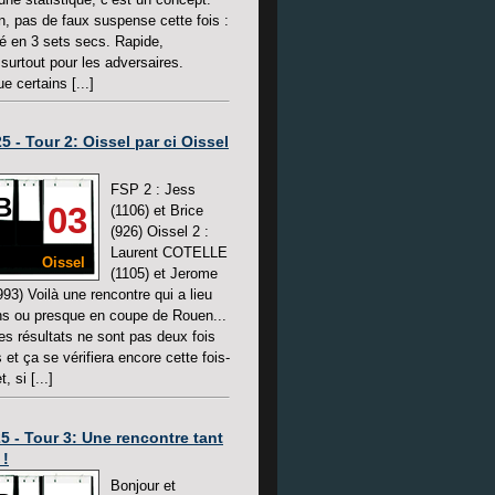
in, pas de faux suspense cette fois :
lié en 3 sets secs. Rapide,
surtout pour les adversaires.
e certains [...]
5 - Tour 2: Oissel par ci Oissel
FSP 2 : Jess
B
03
(1106) et Brice
(926) Oissel 2 :
Laurent COTELLE
Oissel
(1105) et Jerome
3) Voilà une rencontre qui a lieu
ns ou presque en coupe de Rouen...
les résultats ne sont pas deux fois
et ça se vérifiera encore cette fois-
, si [...]
5 - Tour 3: Une rencontre tant
 !
Bonjour et