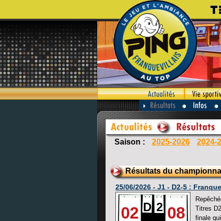
Saison :
2025-2026
2024-
Résultats du championna
25/06/2026 - J1 - D2-5 : Franqu
Repêchés 
D
2
02
08
Titres D2
finale q