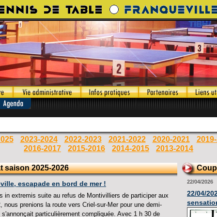
2025
2023-2024
2022-2023
2021-2022
2020-2021
2019
2016-2017
2015-2016
2014-2015
2013-2014
t saison 2025-2026
Coup
22/04/2026
eville, escapade en bord de mer !
22/04/20
in extremis suite au refus de Montivilliers de participer aux
sensatio
, nous prenions la route vers Criel-sur-Mer pour une demi-
ui s'annonçait particulièrement compliquée. Avec 1 h 30 de