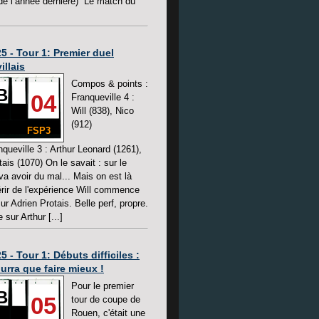
 de l’année dernière) Le match du
5 - Tour 1: Premier duel
illais
Compos & points :
B
04
Franqueville 4 :
Will (838), Nico
(912)
FSP3
ueville 3 : Arthur Leonard (1261),
ais (1070) On le savait : sur le
va avoir du mal... Mais on est là
rir de l'expérience Will commence
sur Adrien Protais. Belle perf, propre.
sur Arthur [...]
5 - Tour 1: Débuts difficiles :
urra que faire mieux !
Pour le premier
B
05
tour de coupe de
Rouen, c'était une