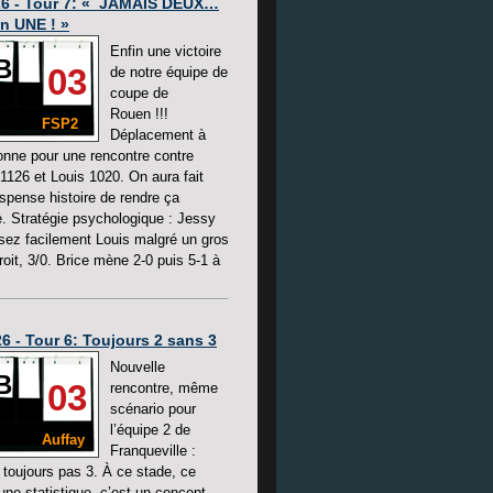
26 - Tour 7: « JAMAIS DEUX…
in UNE ! »
Enfin une victoire
B
03
de notre équipe de
coupe de
Rouen !!!
FSP2
Déplacement à
onne pour une rencontre contre
1126 et Louis 1020. On aura fait
uspense histoire de rendre ça
 Stratégie psychologique : Jessy
ez facilement Louis malgré un gros
roit, 3/0. Brice mène 2-0 puis 5-1 à
6 - Tour 6: Toujours 2 sans 3
Nouvelle
B
03
rencontre, même
scénario pour
l’équipe 2 de
Auffay
Franqueville :
, toujours pas 3. À ce stade, ce
une statistique, c’est un concept.