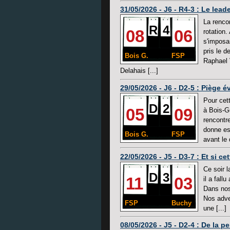
31/05/2026 - J6 - R4-3 : Le lead
La rencon
R
4
08
06
rotation.
s'imposa
pris le d
Bois G.
FSP
Raphael 
Delahais [...]
29/05/2026 - J6 - D2-5 : Piège é
Pour cet
D
2
05
09
à Bois-G
rencontr
donne es
Bois G.
FSP
avant le d
22/05/2026 - J5 - D3-7 : Et si ce
Ce soir l
D
3
11
03
il a fall
Dans nos
Nos adve
FSP
Buchy
une [...]
08/05/2026 - J5 - D2-4 : De la 