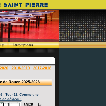
-2020
2018-2019
2017-2018
e de Rouen 2025-2026
26 - Tour 11: Comme une
n de déjà-vu !
BRICE — Le