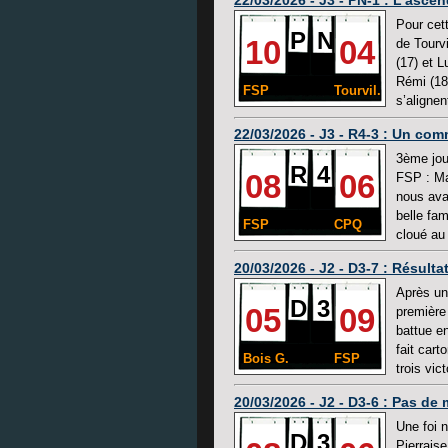
22/03/2026 - J3 - PN-1 : L'ascen
Pour cet
P
N
10
04
de Tourv
(17) et L
Rémi (18
FSP
Tourvil.
s’alignen
22/03/2026 - J3 - R4-3 : Un com
3ème jou
R
4
08
06
FSP : Mat
nous ava
belle fam
FSP
CPQ
cloué au
20/03/2026 - J2 - D3-7 : Résulta
Après un 
D
3
05
09
première
battue e
fait cart
Bois G.
FSP
trois vic
20/03/2026 - J2 - D3-6 : Pas de 
Une foi 
D
3
Pierrais