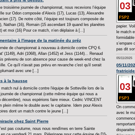
dant a pris le dessus.
03
te troisième journée de championnat, nous recevions l’équipe
ille sur Odon composée d’Alexis (17), Lucas (13), Alexandre
FSP2
ucien (17). De notre côté, l’équipe est toujours composée de
), Nathan (16), Romain (15 ascendant 19 quand les planètes
papier. Vo
t) et moi (16) Pour ce match, n’en déplaise à [...]
le match es
formidable
mentaire à l'image de la matinée du préz
s’empare du
rnée de championnat à nouveau à domicile contre CPQ 6.
pas dit son
' (1149), Adri (1068), Allan (1452) et Jess (1144)... Renaud
05/11/2025
is prévenu de son absence pour cause de week-end chez la
05/11/20
ille. Ce qu'il n'avait pas prévu en revanche c'est qu'il serait
fratrici
 plumard avec une [...]
ts à la hausse
03
match nul à domicile contre l'équipe de Sotteville lors de la
 journée de championnat (cette même équipe qui nous a
FSP3
n décembre), nous espérions faire mieux. Cedric VINCENT
on plein même le double avec le capitaine. Idem pour Alexis
On commen
toires dont un match contre le jeune [...]
avec le ma
commence 
miracle chez Saint Pierre
remportant
n’est pas coutume, nous nous rendîmes en terre Sainte
disparaitr
e en ce vendredi 21 mars. Pèlerinage pour cette équipe de D3-