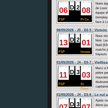
Notre éq
D
2
06
08
de Louis
équipe é
(remplaç
FSP
Pt Co.
face à Lo
06/05/2026 - J5 - D2-5 : Victoi
Nous rec
D
2
13
01
férié. L
Noël (63
matchs j
FSP
Isneau
frayeurs 
01/05/2026 - J4 - D3-7 : Vieilli
Merci à 
D
3
11
03
piètre pe
mauvaise 
douloureu
FSP
St
capitaine
Etien.
01/05/2026 - J4 - D3-6 : Le nul 
Après mo
D
3
07
07
4ème jou