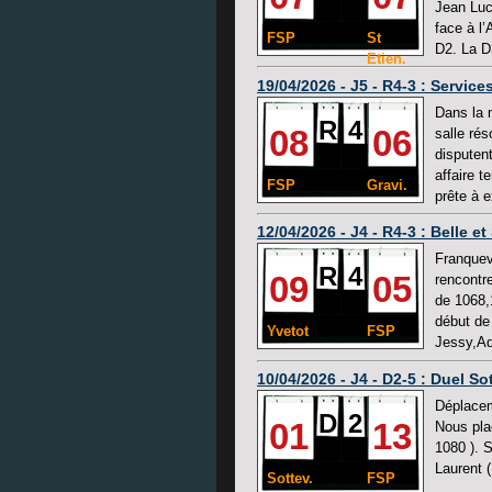
Jean Luc
face à l
FSP
St
D2. La D3
Etien.
19/04/2026 - J5 - R4-3 : Servic
Dans la 
R
4
08
06
salle ré
disputent
affaire 
FSP
Gravi.
prête à e
12/04/2026 - J4 - R4-3 : Belle et
Franquevi
R
4
09
05
rencontr
de 1068,
début de 
Yvetot
FSP
Jessy,Adr
10/04/2026 - J4 - D2-5 : Duel So
Déplacem
D
2
01
13
Nous plaç
1080 ). S
Laurent (
Sottev.
FSP