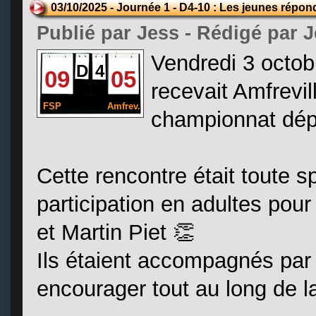
03/10/2025 - Journée 1 - D4-10 : Les jeunes répon
Publié par Jess - Rédigé par 
Vendredi 3 octobr
D
4
09
05
recevait Amfrevil
FSP
Amfrev.
championnat dép
Cette rencontre était toute sp
participation en adultes pou
et Martin Piet 👏
Ils étaient accompagnés par
encourager tout au long de la