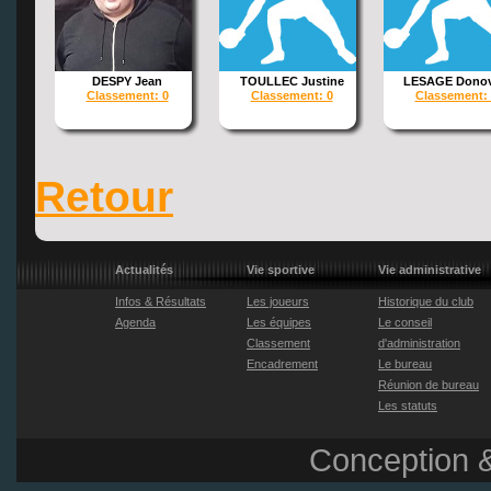
DESPY Jean
TOULLEC Justine
LESAGE Dono
Classement: 0
Classement: 0
Classement: 
Retour
Actualités
Vie sportive
Vie administrative
Infos & Résultats
Les joueurs
Historique du club
Agenda
Les équipes
Le conseil
Classement
d'administration
Encadrement
Le bureau
Réunion de bureau
Les statuts
Conception &