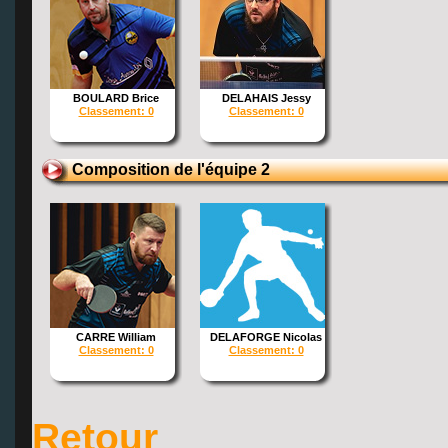
BOULARD Brice
DELAHAIS Jessy
Classement: 0
Classement: 0
Composition de l'équipe 2
CARRE William
DELAFORGE Nicolas
Classement: 0
Classement: 0
Retour