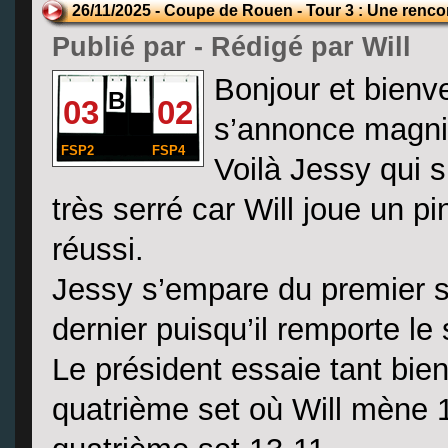
26/11/2025 - Coupe de Rouen - Tour 3 : Une rencon
Publié par - Rédigé par Will
Bonjour et bienv
B
03
02
s’annonce magnif
FSP2
FSP4
Voilà Jessy qui s
très serré car Will joue un pi
réussi.
Jessy s’empare du premier set
dernier puisqu’il remporte le
Le président essaie tant bie
quatrième set où Will mène 