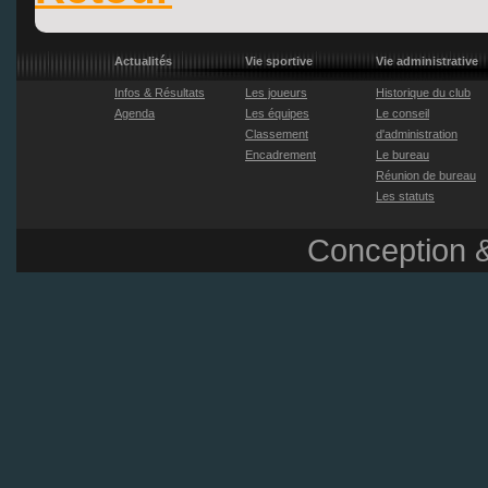
Actualités
Vie sportive
Vie administrative
Infos & Résultats
Les joueurs
Historique du club
Agenda
Les équipes
Le conseil
Classement
d'administration
Encadrement
Le bureau
Réunion de bureau
Les statuts
Conception &